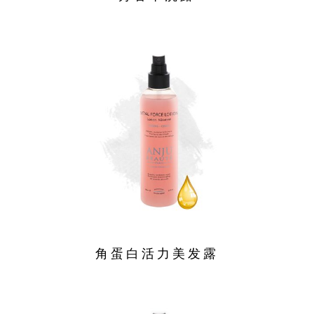
角蛋白活力美发露