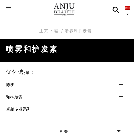



主页
猫
喷雾和护发素
喷雾和护发素
优化选择 :

喷雾

和护发素
卓越专业系列

相关