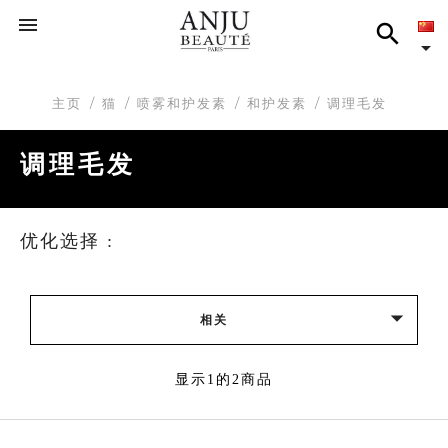



主页
猫
喷雾和护发素
和护发素
调理毛发
调理毛发
优化选择 :

相关
显示1的2商品