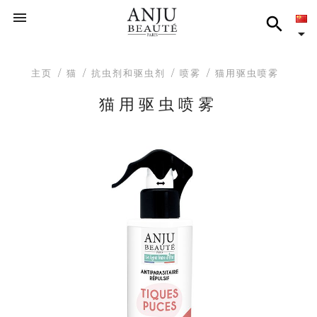



主页
猫
抗虫剂和驱虫剂
喷雾
猫用驱虫喷雾
猫用驱虫喷雾