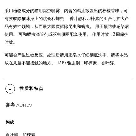
采用植物成分的猫用驱虫喷雾，内含的精油散发出的柠檬香味，可
有效驱除猫咪身上的跳蚤和蜱虫。 香叶醇和印楝素的组合可扩大产
品有效性领域，从而最大限度驱除昆虫和螨虫。 用于预防或感染后
使用。 可和驱虫滴管剂或驱虫项圈配套使用。 作用时效：3周保护
时效。
可能会产生过敏反应。处理后请用肥皂水仔细彻底洗手。请将本品
放在儿童不能接触的地方。TP19 驱虫剂：印楝素，香叶醇。
性质和特点
参考
ABN09
构成
香叶醇，印楝素