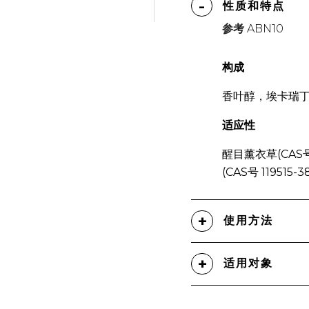
性质和特点
参考
ABN10
构成
香叶醇，埃卡瑞
适应性
醒目薰衣草(CAS号 
(CAS号 119515
使用方法
适用对象