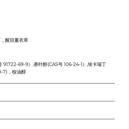
丁，醒目薰衣草
91722-69-9）,香叶醇(CAS号 106-24-1）,埃卡瑞丁
-38-7)，桉油醇