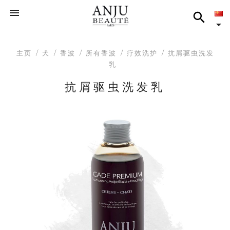



主页
犬
香波
所有香波
疗效洗护
抗屑驱虫洗发
乳
抗屑驱虫洗发乳