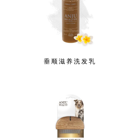
垂顺滋养洗发乳