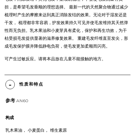
担，是希望毛发垂顺的理想选择。 最新一代的天然聚合物通过减少
梳理时产生的摩擦来达到真正消除发结的效果。无论对于湿发还是
干发， 梳理都非常容易，护发效果持久可见并使毛发维持其天然弹
性而无负担。乳木果油和小麦芽具有柔化，保护和再生功效，为干
枯受损毛发提供显著的滋养修复效果。 重建毛发纤维直至发尖，形
成毛发保护膜并降低静电负荷，使毛发更加柔顺而闪亮。
可产生过敏反应。请将本品放在儿童不能接触的地方。
性质和特点
参考
AN60
构成
乳木果油， 小麦蛋白， 维生素原