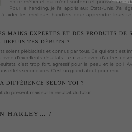
notre métier et qui m’ont soutenu et poussé à me d
Pour le handling, je l’ai appris aux États-Unis. J’ai é
 aider les meilleurs handlers pour apprendre leurs se
S MAINS EXPERTES ET DES PRODUITS DE S
 DEPUIS TES DÉBUTS ?
s soient plébiscités et connus par tous. Ce qui était est i
 avec d’excellents résultats. Le risque avec d’autres cosm
ultats, c’est trop fort, agressif pour la peau et le poil. A
 sans effets secondaires. C’est un grand atout pour moi.
LA DIFFÉRENCE SELON TOI ?
t du présent mais sur le résultat du futur.
ON HARLEY… /