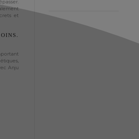
épasser.
galement
crets et
OINS.
mportant
étiques,
vec Anju