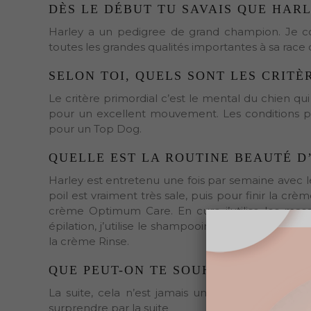
DÈS LE DÉBUT TU SAVAIS QUE HARL
Harley a un pedigree de grand champion. Je conna
toutes les grandes qualités importantes à sa race 
SELON TOI, QUELS SONT LES CRITÈ
Le critère primordial c’est le mental du chien qui
pour un excellent mouvement. Les conditions phy
pour un Top Dog.
QUELLE EST LA ROUTINE BEAUTÉ D
Harley est entretenu une fois par semaine avec
poil est vraiment très sale, puis pour finir la crè
crème Optimum Care. En cure j’utilise les masq
épilation, j’utilise le shampooing Vitalité poils 
la crème Rinse.
QUE PEUT-ON TE SOUHAITER POUR L
La suite, cela n’est jamais un sujet, je vis le
surprendre par la suite