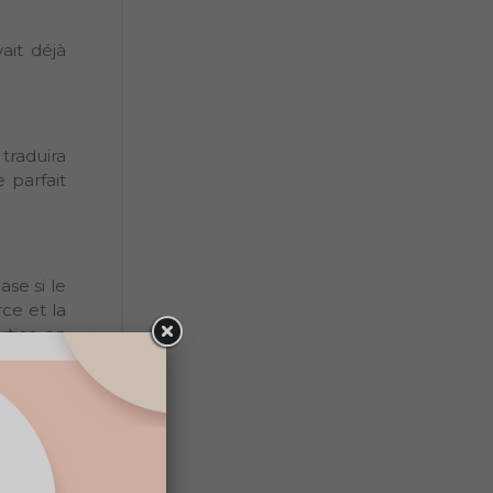
ait déjà
traduira
 parfait
se si le
rce et la
rties en
exture et
ur mieux