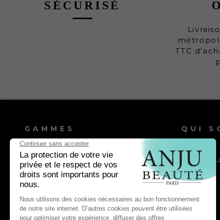
SÉCURISÉ
Livrais
métropoli
TTC d'ach
GAMMES
QUI S
Shampooings chien
Nos vale
Shampooings chat
Lotions & après-shampooings
chien
Lotions & après-shampooings chat