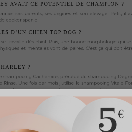
EY AVAIT CE POTENTIEL DE CHAMPION ?
is ses parents, ses origines et son élevage. Petit, il av
de cocker spaniel.
RES D’UN CHIEN TOP DOG ?
 se travaille dès chiot. Puis, une bonne morphologie qui se 
siques et mentales vont de paires. C’est ça qui doit être
’HARLEY ?
 le shampooing Cachemire, précédé du shampooing Degrea
me Rinse. Une fois par mois j’utilise le shampooing Vitale Fo
ues dès que je vois que le poil en requiert. Pour ses pa
durs. Pour les expos, je prépare Harley avec le shampooing T
A SUITE ?
 présent à son maximum. Et j’aime me faire surprendre po