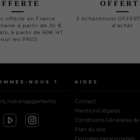
OFFERTE
OFFERT
on offerte en France
2 échantillons OFFER
taine à partir de 30 €
d'achat
ats, à partir de 60€ HT
pour les PROS
OMMES-NOUS ?
AIDES
urs, nos engagements
Contact
Mentions légales
Conditions Générales de
Plan du site
Données personnelles