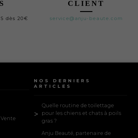
S
CLIENT
TS dès 20€
service@anju-beaute.com
NOS DERNIERS
ARTICLES
Quelle routine de toilettage
pour les chiens et chats à poils
 Vente
gras ?
Anju Beauté, partenaire de