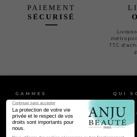
PAIEMENT
L
SÉCURISÉ
Livrais
métropoli
TTC d'ach
GAMMES
QUI S
Shampooings chien
Nos vale
Shampooings chat
Lotions & après-shampooings