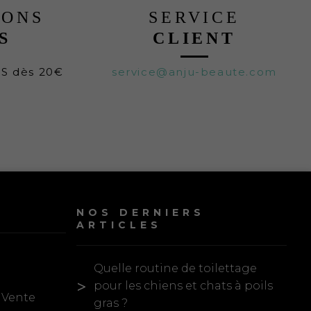
LONS
SERVICE
S
CLIENT
TS dès 20€
service@anju-beaute.com
NOS DERNIERS
ARTICLES
Quelle routine de toilettage
pour les chiens et chats à poils
 Vente
gras ?