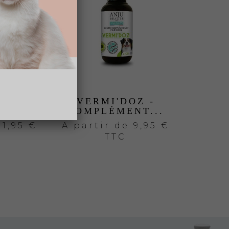
NTI-
VERMI'DOZ -
E...
COMPLÉMENT...
11,95 €
A partir de
9,95 €
TTC