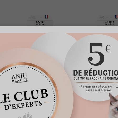
PIPETTE
PIPETT
ANTIPARASITAIRE...
ANTIPARASIT
A partir de
12,95 €
A partir de
TTC
TTC