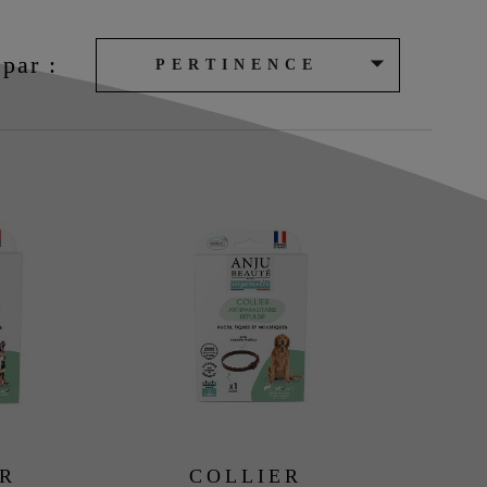

 par :
PERTINENCE
ER
COLLIER