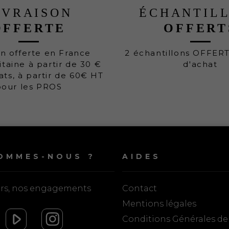
IVRAISON
ÉCHANTIL
OFFERTE
OFFERT
on offerte en France
2 échantillons OFFER
taine à partir de 30 €
d'achat
ats, à partir de 60€ HT
pour les PROS
OMMES-NOUS ?
AIDES
urs, nos engagements
Contact
Mentions légales
Conditions Générales de