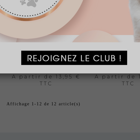
LOTION
LOTION A
PARFUMANTE...
MARQUAG
A partir de
13,95 €
A partir de
TTC
TTC
Affichage 1-12 de 12 article(s)