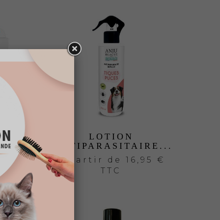
E
LOTION
AIRE...
ANTIPARASITAIRE...
16,95 €
A partir de
16,95 €
TTC