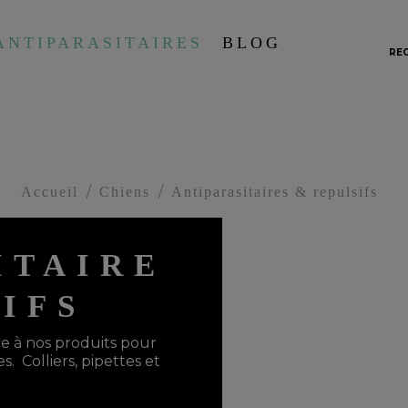
ANTIPARASITAIRES
BLOG
RE
Accueil
Chiens
Antiparasitaires & repulsifs
ITAIRE
IFS
ce à nos produits pour
s. Colliers, pipettes et