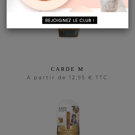
CARDE M
A partir de
12,95 € TTC