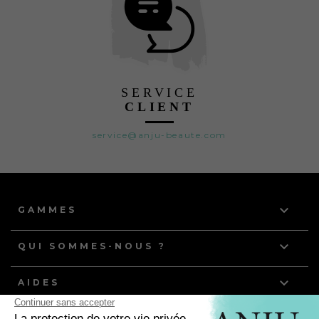
SERVICE
CLIENT
service@anju-beaute.com

GAMMES

QUI SOMMES-NOUS ?

AIDES