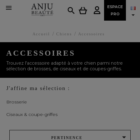

ESPACE


PRO
Accueil
Chiens
Accessoires
ACCESSOIRES
Trouvez l'accessoire adapté à votre chien parmi notre
sélection de brosses, de ciseaux et de coupes-griffes.
J'affine ma sélection :
Brosserie
Ciseaux & coupe-griffes

PERTINENCE