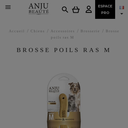

ESPACE


PRO
Accueil
Chiens
Accessoires
Brosserie
Brosse
poils ras M
BROSSE POILS RAS M