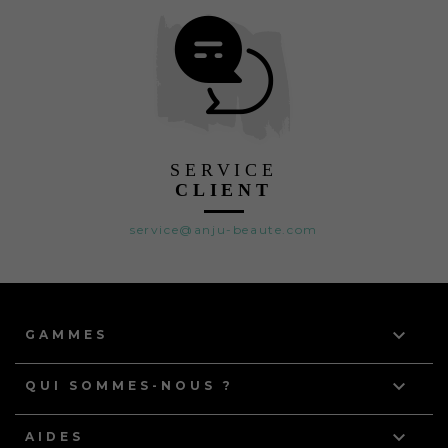
SERVICE
CLIENT
service@anju-beaute.com

GAMMES

QUI SOMMES-NOUS ?

AIDES