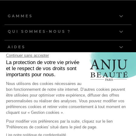

GAMMES

QUI SOMMES-NOUS ?

AIDES
NOS DERNIERS ARTICLES
Quelle routine de toilettage pour les chiens et chats à
poils gras ?
Anju Beauté, partenaire de l'équipe de France d'Agility
pour ses compétitions mondiales !
Les bienfaits du toilettage : comment préserver la santé
de votre animal ?