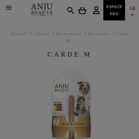

ESPACE


PRO
Accueil
Chiens
Accessoires
Brosserie
Carde
M
CARDE M