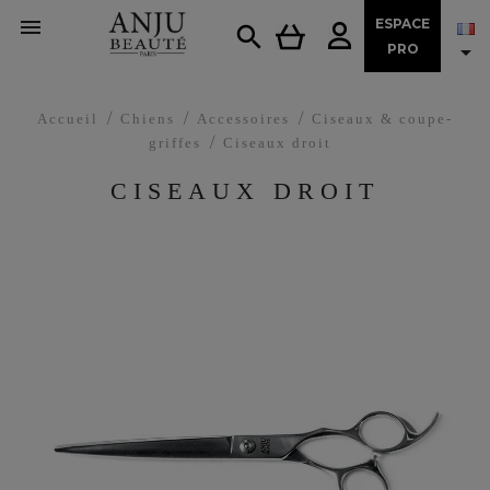

ESPACE


PRO
Accueil
Chiens
Accessoires
Ciseaux & coupe-
griffes
Ciseaux droit
CISEAUX DROIT