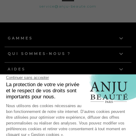
service@anju-beaute.com

GAMMES

QUI SOMMES-NOUS ?

AIDES
NOS DERNIERS ARTICLES
Quelle routine de toilettage pour les chiens et chats à
poils gras ?
Anju Beauté, partenaire de l'équipe de France d'Agility
pour ses compétitions mondiales !