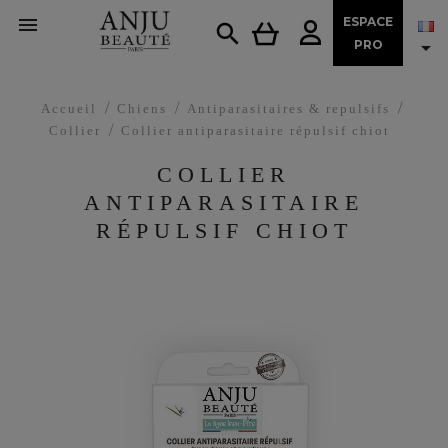

ESPACE


PRO
Accueil
Chiens
Antiparasitaires & repulsifs
Collier
Collier antiparasitaire répulsif chiot
COLLIER
ANTIPARASITAIRE
RÉPULSIF CHIOT