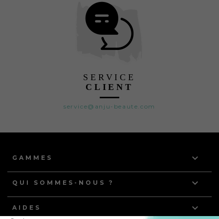
SERVICE
CLIENT
service@anju-beaute.com

GAMMES

QUI SOMMES-NOUS ?

AIDES