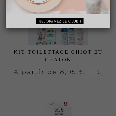
KIT TOILETTAGE CHIOT ET
CHATON
A partir de
8,95 € TTC