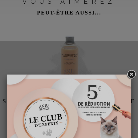
VOUS AIMEREZ
PEUT-ÊTRE AUSSI...
SHAMPOOING DOUCEUR EXTRÊME
A partir de
15,95 € TTC