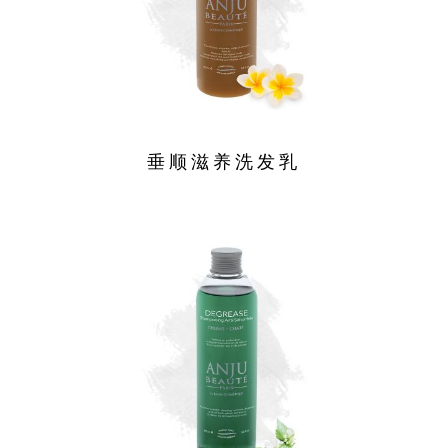
垂顺滋养洗发乳