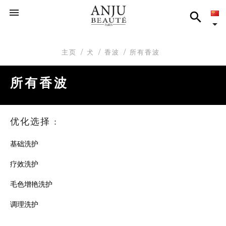



主页
犬
香波
所有香波
所有香波
优化选择 :
基础洗护
疗效洗护
毛色增艳洗护
调理洗护