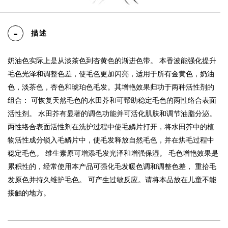
描述
奶油色实际上是从淡茶色到杏黄色的渐进色带。 本香波能强化提升
毛色光泽和调整色差，使毛色更加闪亮，适用于所有金黄色，奶油
色，淡茶色，杏色和琥珀色毛发。其增艳效果归功于两种活性剂的
组合： 可恢复天然毛色的水田芥和可帮助稳定毛色的两性络合表面
活性剂。 水田芥有显著的调色功能并可活化肌肤和调节油脂分泌。
两性络合表面活性剂在洗护过程中使毛鳞片打开，将水田芥中的植
物活性成分锁入毛鳞片中，使毛发释放自然毛色，并在烘毛过程中
稳定毛色。 维生素原可增添毛发光泽和增强保湿。 毛色增艳效果是
累积性的，经常使用本产品可强化毛发暖色调和调整色差， 重拾毛
发原色并持久维护毛色。 可产生过敏反应。请将本品放在儿童不能
接触的地方。