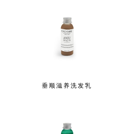
垂顺滋养洗发乳