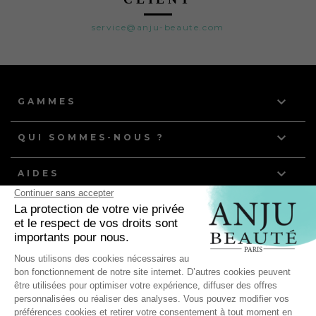
service@anju-beaute.com

GAMMES

QUI SOMMES-NOUS ?

AIDES
NOS DERNIERS ARTICLES
Quelle routine de toilettage pour les chiens et chats à
poils gras ?
Anju Beauté, partenaire de l'équipe de France d'Agility
pour ses compétitions mondiales !