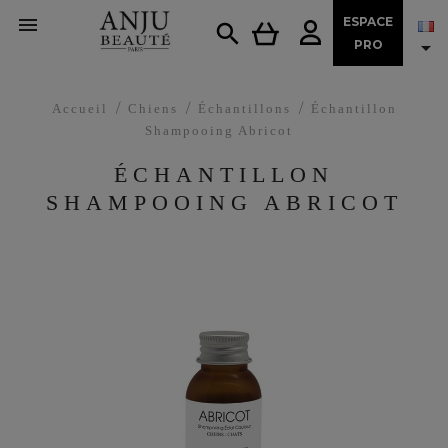

ESPACE


PRO
Accueil
Chiens
Échantillons
Échantillon
Shampooing Abricot
ÉCHANTILLON
SHAMPOOING ABRICOT