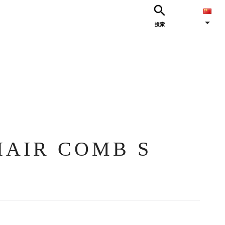


搜索
HAIR COMB S