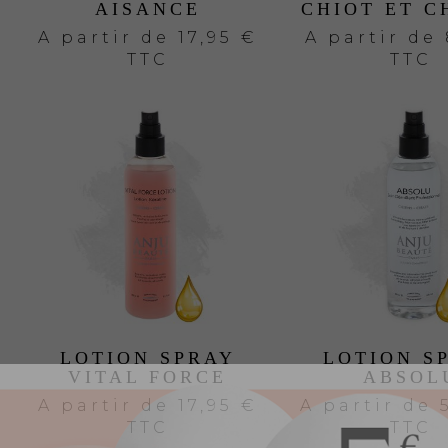
AISANCE
CHIOT ET C
A partir de
17,95 €
A partir de
TTC
TTC
LOTION SPRAY
LOTION S
VITAL FORCE
ABSOL
A partir de
17,95 €
A partir de
TTC
TTC