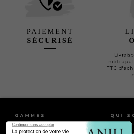
PAIEMENT
L
SÉCURISÉ
Livrais
métropoli
TTC d'ach
GAMMES
QUI S