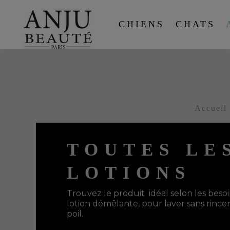
CHIENS
CHATS
Accueil
TOUTES LE
LOTIONS
Trouvez le produit idéal selon les besoi
lotion démêlante, pour laver sans rince
poil.