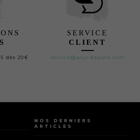
LONS
SERVICE
S
CLIENT
TS dès 20€
service@anju-beaute.com
NOS DERNIERS
ARTICLES