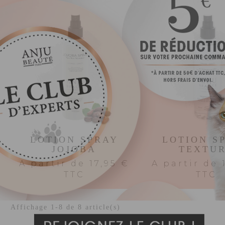
LOTION SPRAY
LOTION S
JOJOBA
TEXTU
A partir de
17,95 €
A partir de
TTC
TTC
Affichage 1-8 de 8 article(s)