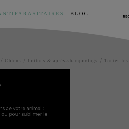
ANTIPARASITAIRES
BLOG
RE
Chiens
Lotions & après-shampooings
Toutes les
S
ns de votre animal :
r ou pour sublimer le