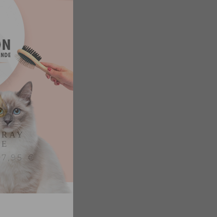
PRAY
RE
17,95 €