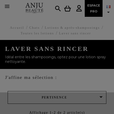

ESPACE


PRO
Accueil
Chats
Lotions & après-shampooings
Toutes les lotions
Laver sans rincer
LAVER SANS RINCER
Idéal entre les shampooings, optez pour une lotion spray
nettoyante.
J'affine ma sélection :

PERTINENCE
Affichage 1-2 de 2 article(s)