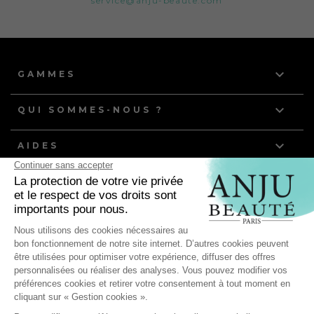
service@anju-beaute.com

GAMMES

QUI SOMMES-NOUS ?

AIDES
NOS DERNIERS ARTICLES
Quelle routine de toilettage pour les chiens et chats à
poils gras ?
Anju Beauté, partenaire de l'équipe de France d'Agility
pour ses compétitions mondiales !
Les bienfaits du toilettage : comment préserver la santé