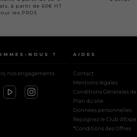
ats, à partir de 60€ HT
pour les PROS
OMMES-NOUS ?
AIDES
urs, nos engagements
Contact
Mentions légales
Conditions Générales de
Plan du site
Données personnelles
Rejoignez le Club d'Expe
*Conditions des Offres