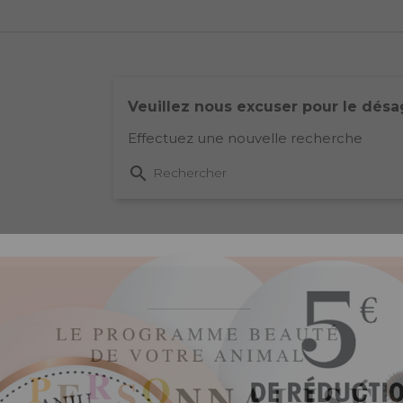
Veuillez nous excuser pour le dés
Effectuez une nouvelle recherche

Rechercher