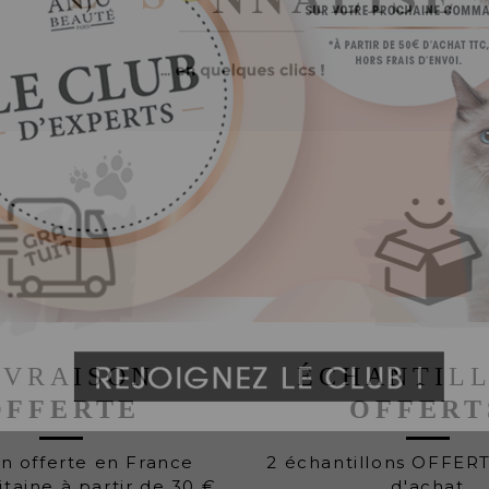
IVRAISON
ÉCHANTIL
OFFERTE
OFFERT
on offerte en France
2 échantillons OFFER
taine à partir de 30 €
d'achat