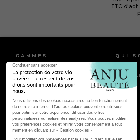
TTC d'ach
GAMMES
QUI S
Shampooings chien
Nos vale
Shampooings chat
Lotions & après-shampooings
chien
Lotions & après-shampooings chat
Entretien & soin quotidien chien
Entretien & soin quotidien chat
Antiparasitaires & répulsifs chien