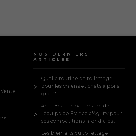
NOS DERNIERS
ARTICLES
Quelle routine de toilettage
pour les chiens et chats à poils
 Vente
gras ?
Anju Beauté, partenaire de
l'équipe de France d'Agility pour
rts
ses compétitions mondiales !
Les bienfaits du toilettage :