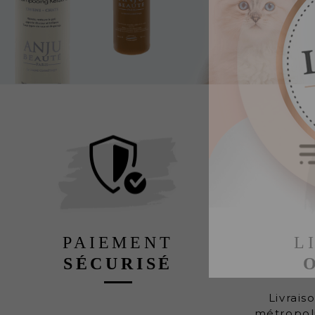
PAIEMENT
L
SÉCURISÉ
Livrais
métropoli