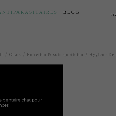
ANTIPARASITAIRES
BLOG
RE
il
Chats
Entretien & soin quotidien
Hygiène Den
e dentaire chat pour
nces.