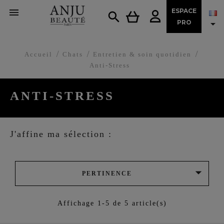

ESPACE


PRO
Accueil
Chats
Entretien & soin quotidien
Anti-Stress
ANTI-STRESS
J'affine ma sélection :

PERTINENCE
Affichage 1-5 de 5 article(s)