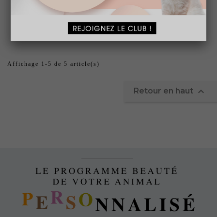
RECHARGE KIT MÉDAILLE...
A partir de
7,75 € TTC
Affichage 1-5 de 5 article(s)

Retour en haut