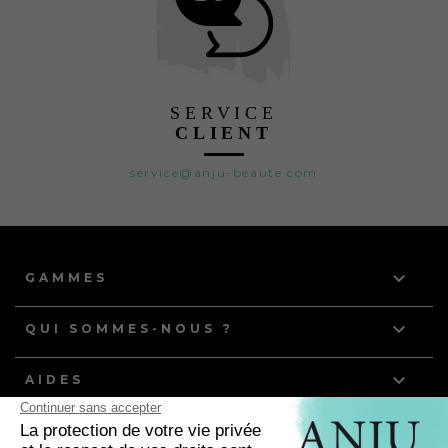
SERVICE
CLIENT
service@anju-beaute.com

GAMMES

QUI SOMMES-NOUS ?

AIDES
NOS DERNIERS ARTICLES