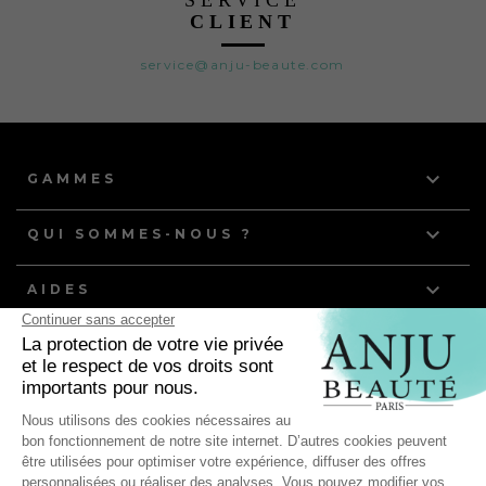
SERVICE
CLIENT
service@anju-beaute.com

GAMMES

QUI SOMMES-NOUS ?

AIDES
NOS DERNIERS ARTICLES
Quelle routine de toilettage pour les chiens et chats à
poils gras ?
Anju Beauté, partenaire de l'équipe de France d'Agility