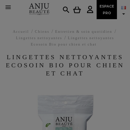

ESPACE


PRO
Accueil
Chiens
Entretien & soin quotidien
Lingettes nettoyantes
Lingettes nettoyantes
Ecosoin Bio pour chien et chat
LINGETTES NETTOYANTES
ECOSOIN BIO POUR CHIEN
ET CHAT