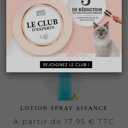
VOUS AIMEREZ
PEUT-ÊTRE AUSSI...
LOTION SPRAY AISANCE
A partir de
17,95 € TTC