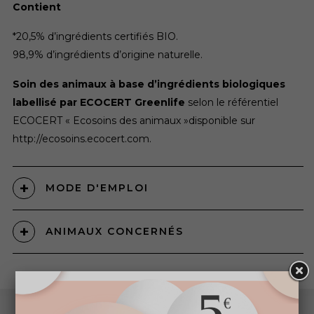
Contient
*20,5% d’ingrédients certifiés BIO.
98,9% d’ingrédients d’origine naturelle.
Soin des animaux à base d’ingrédients biologiques
labellisé par ECOCERT Greenlife
selon le référentiel
ECOCERT « Ecosoins des animaux »disponible sur
http://ecosoins.ecocert.com.
MODE D'EMPLOI
ANIMAUX CONCERNÉS