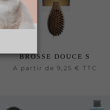
BROSSE DOUCE S
A partir de
9,25 € TTC