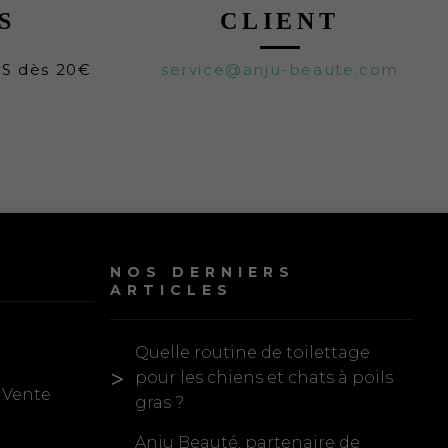
S
CLIENT
TS dès 20€
service@anju-beaute.com
NOS DERNIERS
ARTICLES
Quelle routine de toilettage
pour les chiens et chats à poils
 Vente
gras ?
Anju Beauté, partenaire de