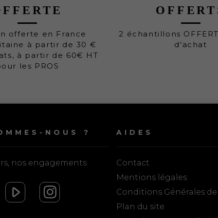
OFFERTE
OFFERT
on offerte en France
2 échantillons OFFER
taine à partir de 30 €
d'achat
ats, à partir de 60€ HT
pour les PROS
OMMES-NOUS ?
AIDES
urs, nos engagements
Contact
Mentions légales
Conditions Générales de
Plan du site