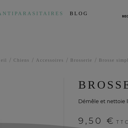
ANTIPARASITAIRES
BLOG
RE
eil
Chiens
Accessoires
Brosserie
Brosse simp
BROSSE
Démêle et nettoie l
9,50 €
TT