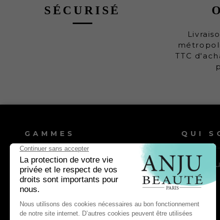
SÉCURISÉ
Livrais
métropoli
TTC d'ach
GAMMES
QUI S
Shampooings chien
Nos vale
Shampooings chat
Lotions & après-shampooings
chien