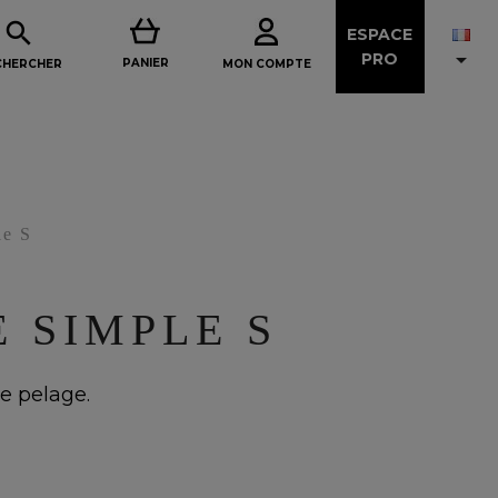

ESPACE

PRO
PANIER
MON COMPTE
CHERCHER
le S
 SIMPLE S
e pelage.
C