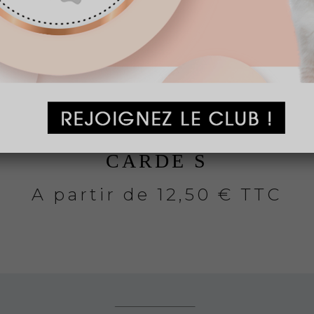
CARDE S
A partir de
12,50 € TTC