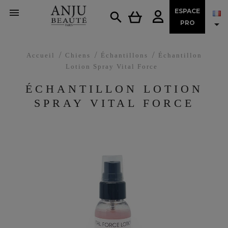

ESPACE


PRO
Accueil
Chiens
Échantillons
Échantillon
Lotion Spray Vital Force
ÉCHANTILLON LOTION
SPRAY VITAL FORCE