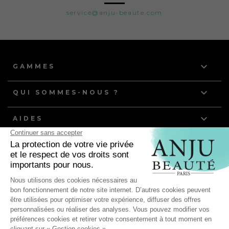
service@anju-beaute.com

GAMMES

QUI SOMMES-NOUS ?

AIDES
NOS DERNIERS ARTICLES
Quelle routine de toilettage pour les chiens et chats à
poils gras ?
Anju Beauté, partenaire de l'équipe de France d'Agility
pour ses compétitions mondiales !