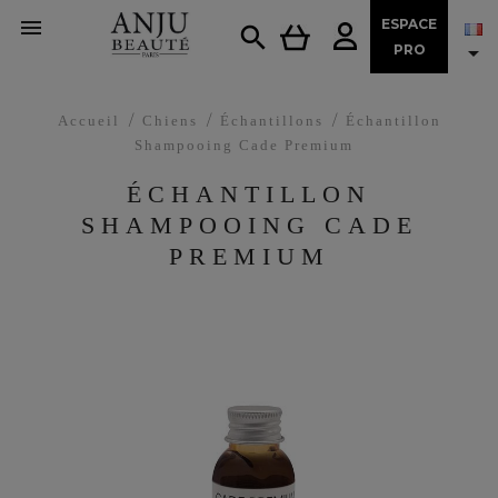

ESPACE


PRO
Accueil
Chiens
Échantillons
Échantillon
Shampooing Cade Premium
ÉCHANTILLON
SHAMPOOING CADE
PREMIUM