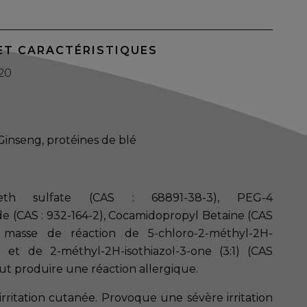
ET CARACTÉRISTIQUES
20
 Ginseng, protéines de blé
eth sulfate (CAS : 68891-38-3), PEG-4
 (CAS : 932-164-2), Cocamidopropyl Betaine (CAS
), masse de réaction de 5-chloro-2-méthyl-2H-
ne et de 2-méthyl-2H-isothiazol-3-one (3:1) (CAS
ut produire une réaction allergique.
ritation cutanée. Provoque une sévère irritation