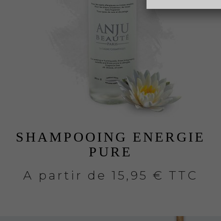
SHAMPOOING ENERGIE
PURE
A partir de
15,95 € TTC