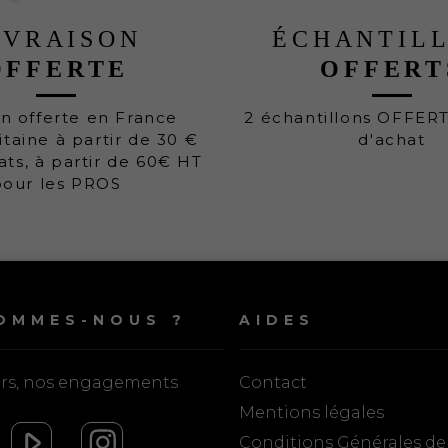
IVRAISON
ÉCHANTIL
OFFERTE
OFFERT
on offerte en France
2 échantillons OFFER
taine à partir de 30 €
d'achat
ats, à partir de 60€ HT
pour les PROS
OMMES-NOUS ?
AIDES
urs, nos engagements
Contact
Mentions légales
Conditions Générales de