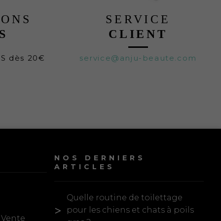
LONS
SERVICE
S
CLIENT
TS dès 20€
service@anju-beaute.com
NOS DERNIERS
ARTICLES
Quelle routine de toilettage
pour les chiens et chats à poils
 Vente