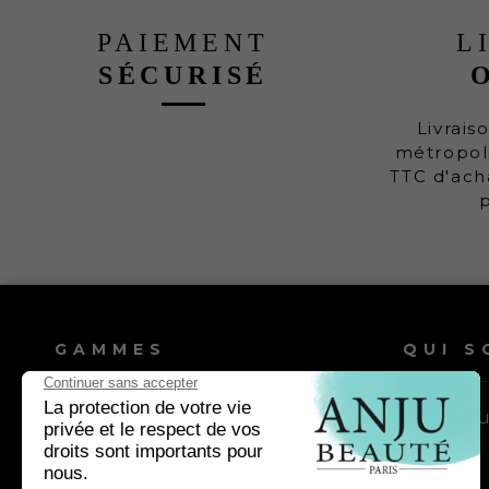
PAIEMENT
L
SÉCURISÉ
Livrais
métropoli
TTC d'ach
GAMMES
QUI S
Shampooings chien
Nos vale
Shampooings chat
Lotions & après-shampooings