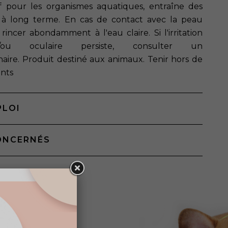
f pour les organismes aquatiques, entraîne des
s à long terme. En cas de contact avec la peau
 rincer abondamment à l'eau claire. Si l'irritation
/ou oculaire persiste, consulter un
aire. Produit destiné aux animaux. Tenir hors de
ants
PLOI
ONCERNÉS