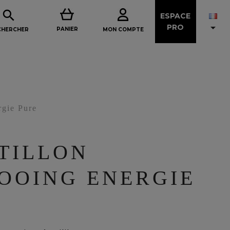

ESPACE

PRO
PANIER
MON COMPTE
CHERCHER
rgie Pure
TILLON
OOING ENERGIE