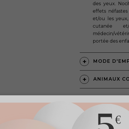
des yeux. Noci
effets néfaste
et/ou les yeux,
cutanée et
médecin/vétérin
portée des enf
MODE D'EM
ANIMAUX C