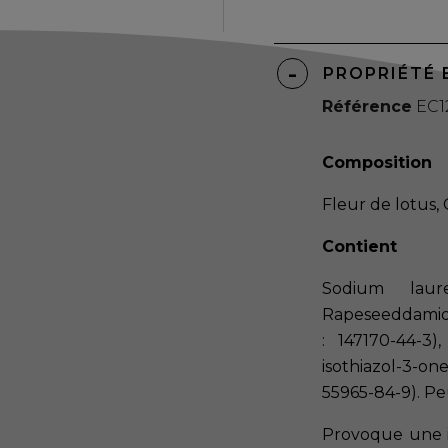
PROPRIÉTÉ 
Référence
EC1
Composition
Fleur de lotus,
Contient
Sodium laur
Rapeseeddamide
: 147170-44-3
isothiazol-3-o
55965-84-9). Pe
Provoque une ir