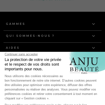

GAMMES

QUI SOMMES-NOUS ?

AIDES
NOS DERNIERS ARTICLES
Quelle routine de toilettage pour les chiens et chats à
poils gras ?
Anju Beauté, partenaire de l'équipe de France d'Agility
pour ses compétitions mondiales !
Les bienfaits du toilettage : comment préserver la santé