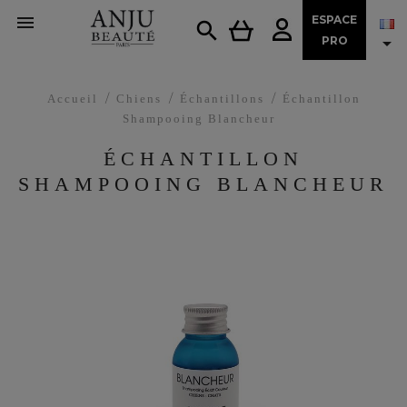

ESPACE


PRO
Accueil
Chiens
Échantillons
Échantillon
Shampooing Blancheur
ÉCHANTILLON
SHAMPOOING BLANCHEUR