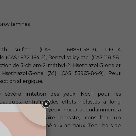
provitamines
eth sulfate (CAS : 68891-38-3), PEG-4
(CAS : 932-164-2), Benzyl salicylate (CAS 118-58-
action de 5-chloro-2-méthyl-2H-isothiazol-3-one et
-isothiazol-3-one (3:1) (CAS 55965-84-9). Peut
action allergique.
sévère irritation des yeux. Nocif pour les
uatiques, entraîne des effets néfastes à long
de contact avec les yeux, rincer abondamment à
Si l'irritation oculaire persiste, consulter un
aire. Produit destiné aux animaux. Tenir hors de
nts.