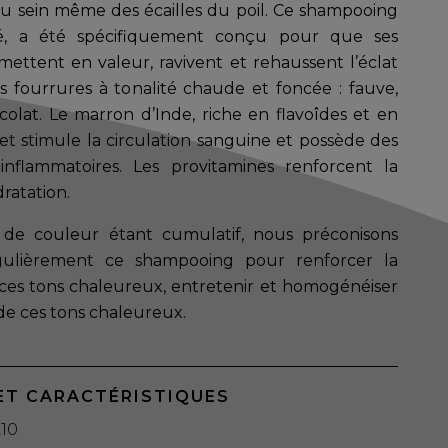
u sein même des écailles du poil. Ce shampooing
é, a été spécifiquement conçu pour que ses
 mettent en valeur, ravivent et rehaussent l’éclat
des fourrures à tonalité chaude et foncée : fauve,
colat. Le marron d’Inde, riche en flavoîdes et en
 et stimule la circulation sanguine et possède des
-inflammatoires. Les provitamines renforcent la
dratation.
ur de couleur étant cumulatif, nous préconisons
égulièrement ce shampooing pour renforcer la
ces tons chaleureux, entretenir et homogénéiser
 de ces tons chaleureux.
ET CARACTÉRISTIQUES
10