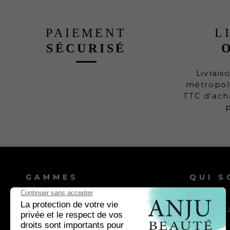
PAIEMENT
L
SÉCURISÉ
Livrais
métropoli
TTC d'ach
GAMMES
QUI S
Shampooings chien
Nos vale
Shampooings chat