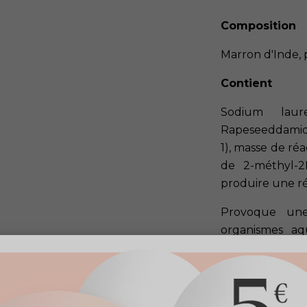
Composition
Marron d'Inde, 
Contient
Sodium laur
Rapeseeddamide 
1), masse de ré
de 2-méthyl-2H
produire une ré
Provoque une 
organismes aq
terme. En cas 
l'eau claire. 
médecin/vétérin
portée des enfa