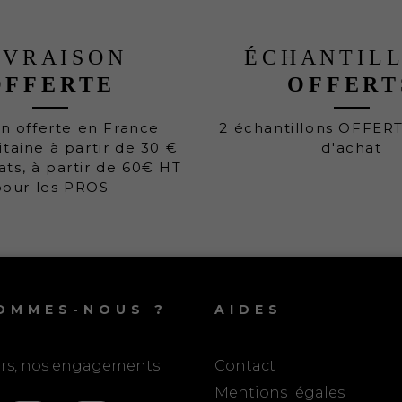
IVRAISON
ÉCHANTIL
OFFERTE
OFFERT
on offerte en France
2 échantillons OFFER
taine à partir de 30 €
d'achat
ats, à partir de 60€ HT
pour les PROS
OMMES-NOUS ?
AIDES
urs, nos engagements
Contact
Mentions légales