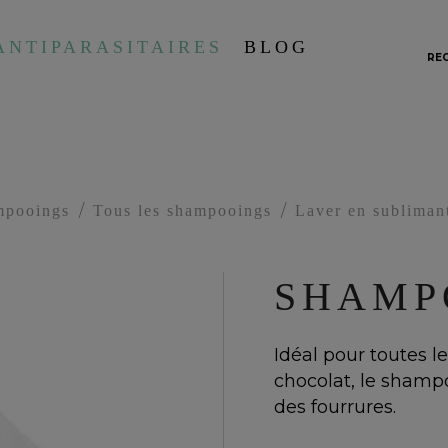
ANTIPARASITAIRES
BLOG
RE
mpooings
Tous les shampooings
Laver en subliman
SHAMP
Idéal pour toutes l
chocolat, le shamp
des fourrures.