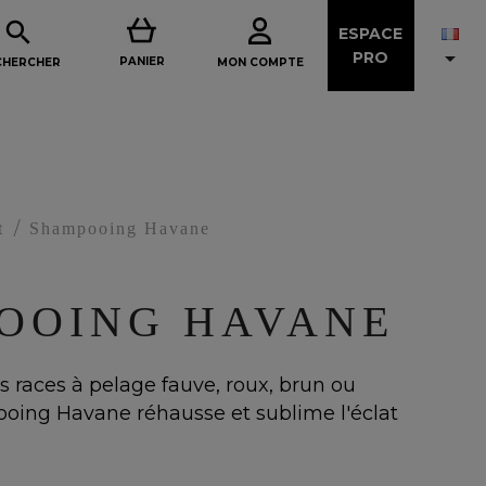

ESPACE

PRO
PANIER
MON COMPTE
CHERCHER
t
Shampooing Havane
OOING HAVANE
es races à pelage fauve, roux, brun ou
ooing Havane réhausse et sublime l'éclat