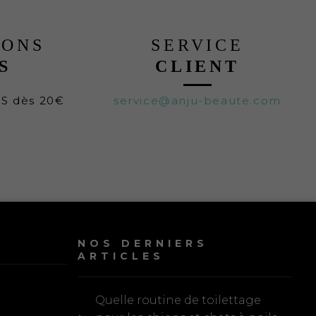
LONS
SERVICE
S
CLIENT
TS dès 20€
service@anju-beaute.com
NOS DERNIERS
ARTICLES
Quelle routine de toilettage