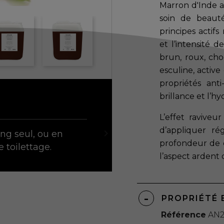
Marron d'Inde a
soin de beaut
principes actifs
et l’intensité 
brun, roux, cho
esculine, active
propriétés anti
brillance et l’hy
L’effet ravive
d’appliquer r

ng seul, ou en
profondeur de 
e toilettage.
l’aspect ardent
PROPRIÉTÉ 
Référence
AN2