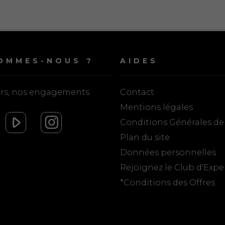
OMMES-NOUS ?
AIDES
urs, nos engagements
Contact
Mentions légales
Conditions Générales de
Plan du site
Données personnelles
Rejoignez le Club d'Expe
*Conditions des Offres