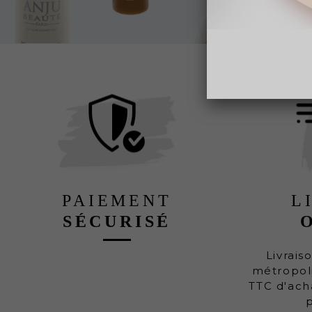
PAIEMENT
L
SÉCURISÉ
Livrais
métropoli
TTC d'ach