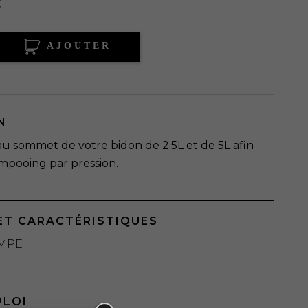
C
AJOUTER
N
au sommet de votre bidon de 2.5L et de 5L afin
ampooing par pression.
ET CARACTÉRISTIQUES
MPE
PLOI