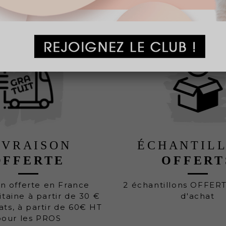
IVRAISON
ÉCHANTIL
OFFERTE
OFFERT
on offerte en France
2 échantillons OFFER
taine à partir de 30 €
d'achat
ats, à partir de 60€ HT
pour les PROS