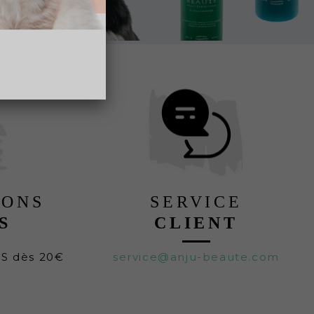
LONS
SERVICE
S
CLIENT
TS dès 20€
service@anju-beaute.com