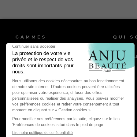
GAMMES
QUI S
Shampooings chien
Nos vale
Shampooings chat
Lotions & après-shampooings
chien
Lotions & après-shampooings chat
Entretien & soin quotidien chien
Entretien & soin quotidien chat
Antiparasitaires & répulsifs chien
Antiparasitaires & répulsifs chat