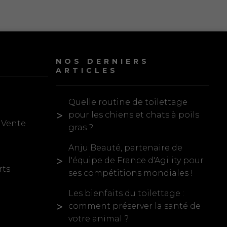
NOS DERNIERS
ARTICLES
Quelle routine de toilettage
pour les chiens et chats à poils
 Vente
gras ?
Anju Beauté, partenaire de
l'équipe de France d'Agility pour
rts
ses compétitions mondiales !
Les bienfaits du toilettage :
comment préserver la santé de
votre animal ?