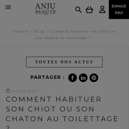

ESPACE

PRO
Accueil
Blog
Comment habituer son chiot ou
son chaton au toilettage ?
TOUTES NOS ACTUS
PARTAGER :
mai 30, 2022
COMMENT HABITUER
SON CHIOT OU SON
CHATON AU TOILETTAGE
?