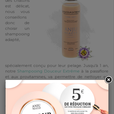
des chatons
est délicat,
nous vous
conseillons
donc de
choisir un
shampooing
adapté,
spécialement conçu pour leur pelage. Jusqu'à 1 an,
notre
Shampooing Douceur Extrême
à la passiflore
et aux provitamines, va permettre de nettoyer en
douceur tout en préservant l’équilibre dermo
capillaire.
VOUS ENVISAGEZ UN