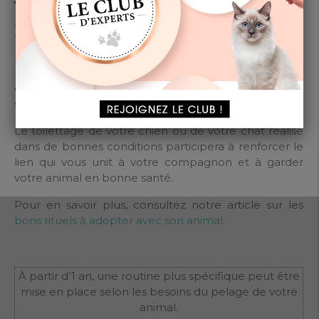
TOILETTAGE CHEZ UN
PROFESSIONNEL ?
Belle idée pour sublimer son poil. Anticipez donc ce
moment dès 4 mois. C’est important qu’il prenne
confiance et se sente en sécurité. Vous pourrez bien
sûr être présent pour apporter un repère.
Le toilettage de votre chien ou de votre chat réalisé
dans de bonnes conditions participera à renforcer le
lien qui vous unit à votre compagnon et à garder
votre animal en bonne santé.
Pour en savoir plus, consultez notre article sur les
bons rituels à adopter avec son animal
.
À partir d’1 an, une routine plus spécifique peut être
mise en place selon les besoins du pelage de votre
animal.