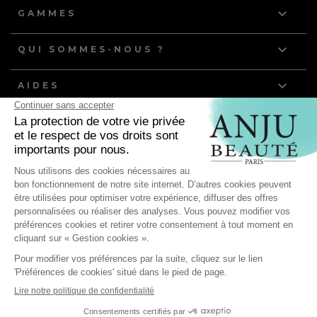

GAMMES

QUI SOMMES-NOUS ?

AIDES
NOS DERNIERS ARTICLES
Quelle routine de toilettage pour les chiens et chats à
poils gras ?
Anju Beauté, partenaire de l'équipe de France d'Agility
pour ses compétitions mondiales !
Les bienfaits du toilettage : comment préserver la santé
de votre animal ?