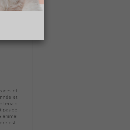
caces et
année et
 terrain
rt pas de
e animal
dre est :