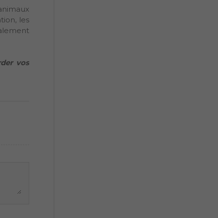
s animaux
ion, les
galement
rder vos