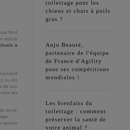
toilettage pour les
chiens et chats à poils
gras ?
nous font
on adore
Anju Beauté,
ituels à
partenaire de l'équipe
de France d'Agility
pour ses compétitions
ennement
mondiales !
…) ou en
s de son
ntre les
Les bienfaits du
te zone,
toilettage : comment
age.
préserver la santé de
e sauver
votre animal ?