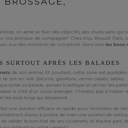
, BROSSAGE,
iode, on aime se fixer des objectifs, des rituels sains qui 
vec nos animaux de compagnie? Chez Anju Beauté Paris, 
avec eux des moments de complicité. Alors voici
les bons r
S SURTOUT APRÈS LES BALADES
inets
de son animal. Et pourtant, cette zone est quotidi
se soit en ville (bitume, gravillons, verres cassés, sables 
ue sortie ou balade, penser à nettoyer et sécher les patte
asser à côté d’un corps étranger, n’hésitez pas à insister e
er les poils longs qui dépassent.
z une solution efficace et rapide pour l’entretien de cet
permettront d’avoir à portée de main une solution de nettoy
de valider le bon état de ses coussinets, et d’autre part, d
s sur votre sol ou votre canapé !