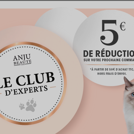
lité particulière au niveau des yeux. Cet organe nécessite
ions et maladies. Pour nettoyer les yeux de votre animal
type nettoyant oculaire
.
at ou de votre chien est à adapter en fonction de l’animal, 
urs est en général recommandée pour les animaux sans 
 d’utiliser une lotion adaptée pour l’entretien.
toiletteur pour un nettoyage efficace des yeux :