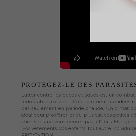
PROTÉGEZ-LE DES PARASITE
Lutter contre les puces et tiques est un combat 
redoutables existent ! Contrairement aux idées r
pas seulement en période chaude. Un climat don
idéal pour proliférer, et qui plus est, ces petite
chez vous, ne vous pensez pas à l’abris. Elles p
(vos vêtements, vos enfants, tout autre individu ven
PRÉVENTION.