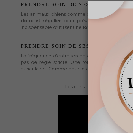
PRENDRE SOIN DE SES YEUX
Les animaux, chiens comme chats, ont une sensibi
doux et régulier
pour prévenir certaines infect
indispensable d’utiliser une
lotion spécifique du 
PRENDRE SOIN DE SES OREILLES
La fréquence d’entretien des oreilles de votre ch
pas de règle stricte. Une fois tous les 15 jo
auriculaires. Comme pour les yeux, il est important
Les conseils d'Hugues Schuh, 