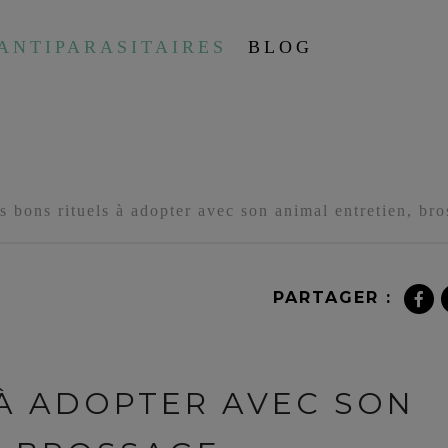
ANTIPARASITAIRES
BLOG
s bons rituels à adopter avec son animal entretien, br
PARTAGER :
 À ADOPTER AVEC SON