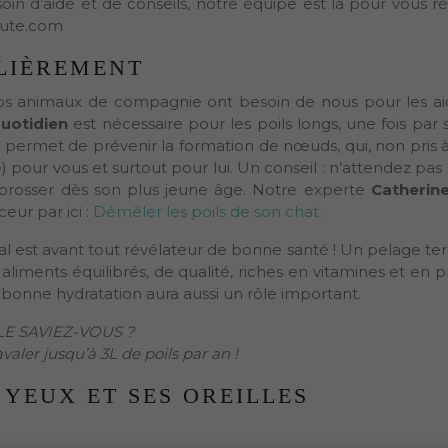
soin d’aide et de conseils, notre équipe est là pour vous r
aute.com
LIÈREMENT
 nos animaux de compagnie ont besoin de nous pour les ai
uotidien
est nécessaire pour les poils longs, une fois par
ier permet de prévenir la formation de nœuds, qui, non pris 
pour vous et surtout pour lui. Un conseil : n’attendez pas
brosser dès son plus jeune âge. Notre experte
Catherin
ur par ici :
Démêler les poils de son chat.
al est avant tout révélateur de bonne santé ! Un pelage tern
aliments équilibrés, de qualité, riches en vitamines et en p
 bonne hydratation aura aussi un rôle important.
LE SAVIEZ-VOUS ?
valer jusqu’à 3L de poils par an !
YEUX ET SES OREILLES