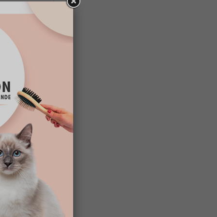
 un
soin
, il est
il n’y a
problème