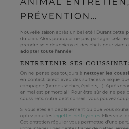
ANIMAL ENTRETIEN
PRÉVENTION…
Nouvelle saison après un bel été ! Durant cette pér
du bien. Alors pourquoi ne pas partager cela a
prendre soin des chiens et des chats pour vivre 
adopter toute l’année
!
ENTRETENIR SES COUSSINET
On ne pense pas toujours à
nettoyer les couss
en contact direct avec des surfaces à risque que 
campagne (herbes sèches, épillets, …). Après chaq
animal est primordial ! Pour être sûr de ne pas p
coussinets. Autre petit conseil : vous pouvez coup
Si vous êtes en déplacement ou que vous souhaite
optez pour les
lingettes nettoyantes
. Elles vous 
Cet entretien régulier vous permettra d’une part, 
votre intérieur des petites traces de pattes laissée