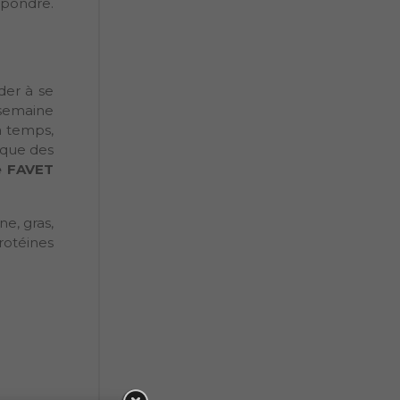
épondre.
der à se
 semaine
à temps,
 que des
e FAVET
e, gras,
rotéines