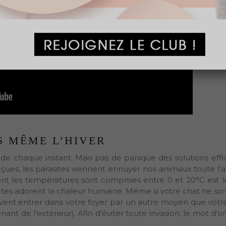
S MÊME L’HIVER
de chaque instant. Mais pas de panique des solutions effi
eçues, les parasites viennent ennuyer nos animaux toute l’
t les températures sont comprises entre 0 et 20°C est le
s bêtes adorent la chaleur humaine. Même si votre chat ne so
euvent entrer dans votre foyer par un autre moyen que votr
ant de l’extérieur). Afin d’éviter toute invasion, le mot d’or