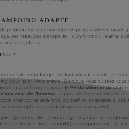
SHAMPOING ADAPTÉ
 plusieurs facteurs : son type de poils (tendance grasse, pe
âge, ses habitudes (canapé, lit, …). En fonction, l’animal qu’il
ou moins entretenu.
ING ?
mportant de rappeler qu’il ne faut surtout pas utiliser vot
ng pour laver votre animal. Bien que vous puissiez vous 
ier rend vos cheveux soyeux, le
PH du chien et du chat n
e que celui de l’homme
. La peau de votre animal est plus
. Votre shampoing sera trop agressif et l’exposera à des 
 divers. On opte donc pour des produits adaptés !
rges gammes de shampoings aujourd’hui proposé
ent de trouver le(s) produit(s) correspondant(s) à son 