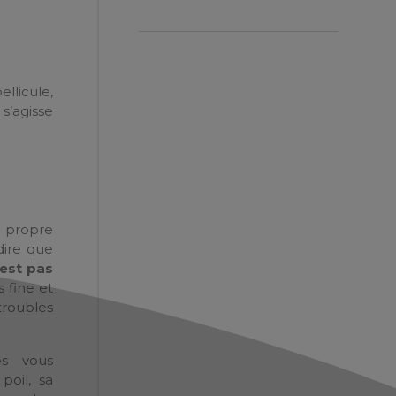
llicule,
 s’agisse
re propre
dire que
’est pas
 fine et
troubles
es vous
poil, sa