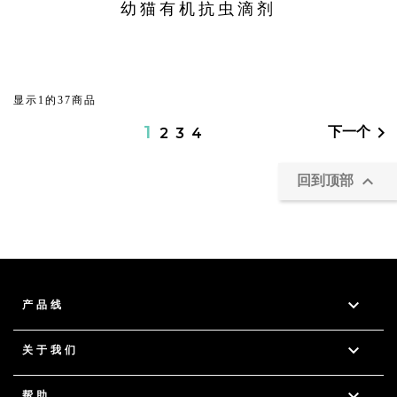
幼猫有机抗虫滴剂
显示1的37商品
1

下一个
2
3
4

回到顶部

产品线

关于我们

帮助