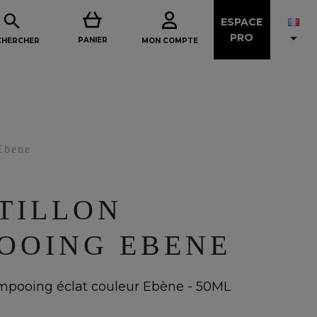

ESPACE

PRO
PANIER
MON COMPTE
CHERCHER
Ebene
TILLON
OOING EBENE
mpooing éclat couleur Ebène - 50ML