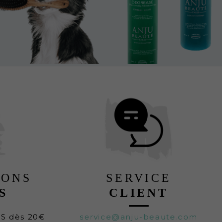
LONS
SERVICE
S
CLIENT
TS dès 20€
service@anju-beaute.com