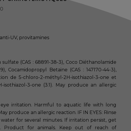
20
e anti-UV, provitamines
 sulfate (CAS : 68891-38-3), Coco Diéthanolamide
9), Cocamidopropyl Betaine (CAS : 147170-44-3),
ion de 5-chloro-2-méthyl-2H-isothiazol-3-one et
-isothiazol-3-one (3:1). May produce an allergic
eye irritation. Harmful to aquatic life with long
 May produce an allergic reaction. IF IN EYES: Rinse
water for several minutes. If irritation persist, get
e. Product for animals. Keep out of reach of