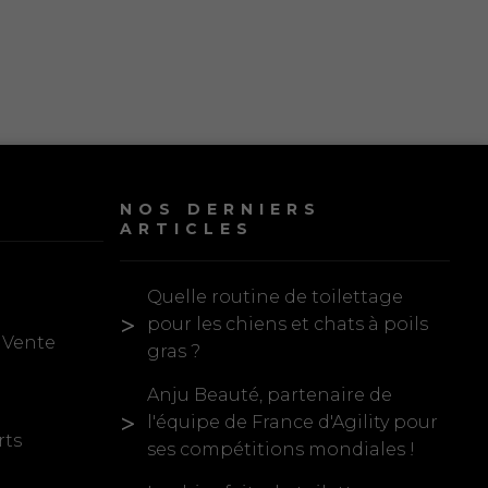
NOS DERNIERS
ARTICLES
Quelle routine de toilettage
pour les chiens et chats à poils
 Vente
gras ?
Anju Beauté, partenaire de
l'équipe de France d'Agility pour
rts
ses compétitions mondiales !