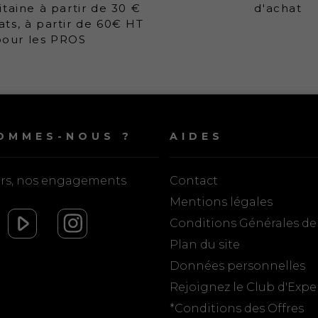
taine à partir de 30 €
d'achat
ats, à partir de 60€ HT
pour les PROS
OMMES-NOUS ?
AIDES
urs, nos engagements
Contact
Mentions légales
Conditions Générales de
Plan du site
Données personnelles
Rejoignez le Club d'Expe
*Conditions des Offres