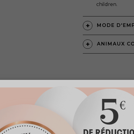
children.
MODE D'EM
ANIMAUX C
VOUS AIMERE