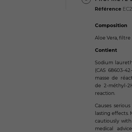
Référence
EC
Composition
Aloe Vera, filtr
Contient
Sodium laureth
(CAS 68603-42-
masse de réact
de 2-méthyl-2H
reaction.
Causes serious 
lasting effects.
cautiously with 
medical advic