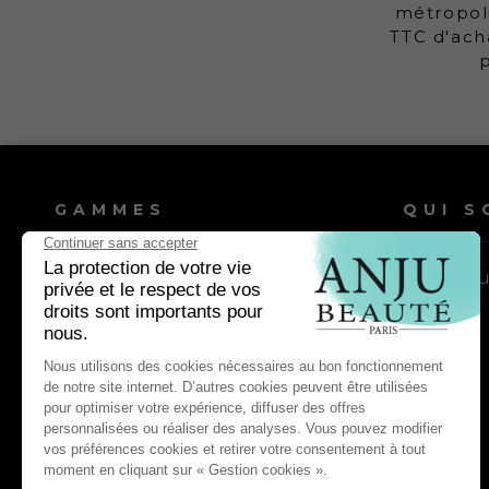
métropoli
TTC d'ach
GAMMES
QUI S
Shampooings chien
Nos vale
Shampooings chat
Lotions & après-shampooings
chien
Lotions & après-shampooings chat
Entretien & soin quotidien chien
Entretien & soin quotidien chat