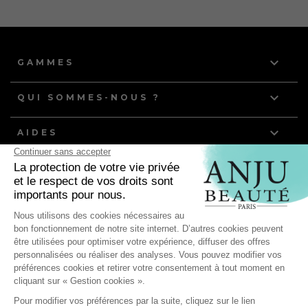

GAMMES

QUI SOMMES-NOUS ?

AIDES
NOS DERNIERS ARTICLES
Quelle routine de toilettage pour les chiens et chats à
poils gras ?
Anju Beauté, partenaire de l'équipe de France d'Agility
pour ses compétitions mondiales !
Les bienfaits du toilettage : comment préserver la santé
de votre animal ?