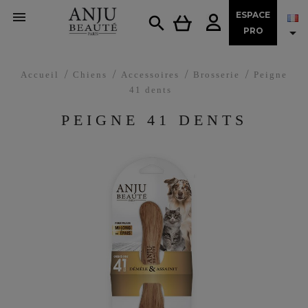

ESPACE


PRO
Accueil
Chiens
Accessoires
Brosserie
Peigne
41 dents
PEIGNE 41 DENTS