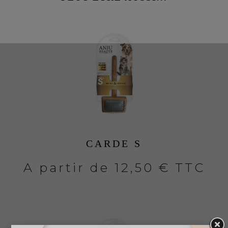
CARDE S
A partir de
12,50 € TTC