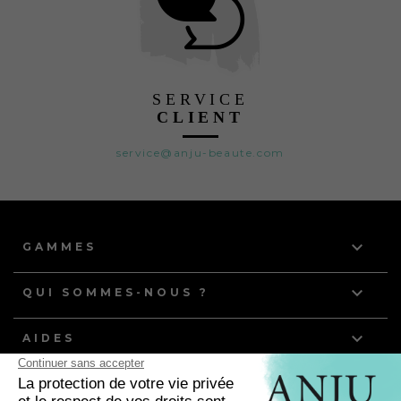
SERVICE
CLIENT
service@anju-beaute.com

GAMMES

QUI SOMMES-NOUS ?

AIDES
NOS DERNIERS ARTICLES