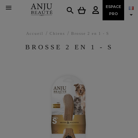

ESPACE


PRO
Accueil
Chiens
Brosse 2 en 1 - S
BROSSE 2 EN 1 - S